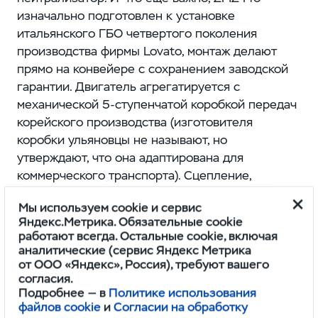
изначально подготовлен к установке
итальянского ГБО четвертого поколения
производства фирмы Lovato, монтаж делают
прямо на конвейере с сохранением заводской
гарантии. Двигатель агрегатируется с
механической 5‑ступенчатой коробкой передач
корейского производства (изготовителя
коробки ульяновцы не называют, но
утверждают, что она адаптирована для
коммерческого транспорта). Сцепление,
рассчитанное на увеличенный крутящий
Мы используем cookie и сервис
момент, взято от дизельного «УАЗ Патриот».
Яндекс.Метрика. Обязательные cookie
работают всегда. Остальные cookie, включая
аналитические (сервис Яндекс Метрика
от ООО «Яндекс», Россия), требуют вашего
согласия.
Подробнее — в
Политике использования
файлов cookie
и
Согласии на обработку