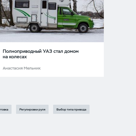
Полноприводный УАЗ стал домом
на колесах
Анастасия Мельник
товка
Регулировки руля
Выбор типа привода