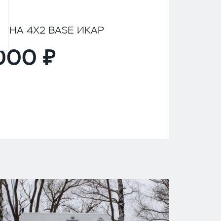
ИНА 4Х2 BASE ИКАР
,000