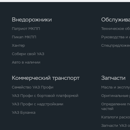
Внедорожники
Обслужива
Патриот МКПП
Техническое о
Пикап МКПП
Руководства и
Хантер
Спецпредложен
Собери свой УАЗ
Авто в наличии
Коммерческий транспорт
Запчасти
Семейство УАЗ Профи
Масла и экспл
УАЗ Профи с бортовой платформой
Оригинальные 
УАЗ Профи с надстройками
Определение п
частей
УАЗ Буханка
Каталоги расх
Запчасти УАЗ 