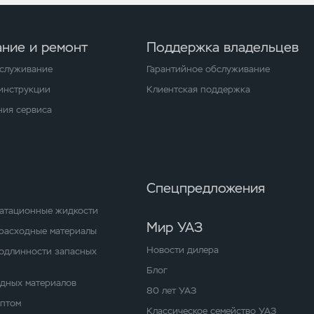
ние и ремонт
Поддержка владельцев
бслуживание
Гарантийное обслуживание
 инструкции
Клиентская поддержка
ия сервиса
Спецпредложения
уатационные жидкости
Мир УАЗ
расходные материалы
Новости дилера
одлинности запасных
Блог
одных материалов
80 лет УАЗ
оптом
Классическое семейство УАЗ