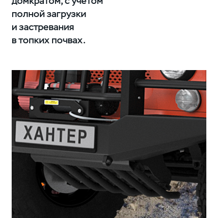
домкратом, с учётом
полной загрузки
и застревания
в топких почвах.