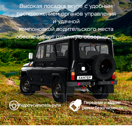
Высокая посадка вкупе с удобным
расположением органов управления
и удачной
компоновкой водительского места
обеспечивают отличную обзорность.
Передние и задние
Гидроусилитель руля
ремни безопасности