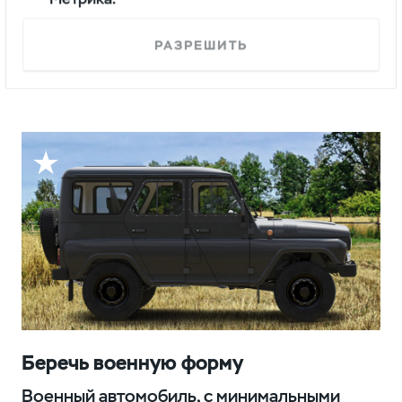
Задняя подвеска с полуэллиптическими
рессорами делает автомобиль устойчивым
РАЗРЕШИТЬ
к экстремальным нагрузкам и надежным
на бездорожье.
Беречь военную форму
Военный автомобиль, с минимальными