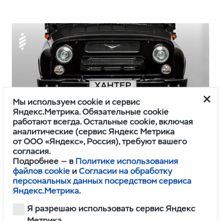
Мы используем cookie и сервис
Яндекс.Метрика. Обязательные cookie
работают всегда. Остальные cookie, включая
аналитические (сервис Яндекс Метрика
от ООО «Яндекс», Россия), требуют вашего
Подвеска
согласия.
Подробнее — в
Политике использования
Передняя пружинная подвеска
файлов cookie
и
Согласии на обработку
персональных данных посредством сервиса
обеспечивает хорошую управляемость,
Яндекс.Метрика
.
комфорт для пассажиров и проста
Я разрешаю использовать сервис Яндекс
в обслуживании.
Метрика.