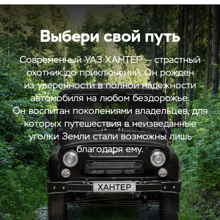
Выбери свой путь
Современный УАЗ ХАНТЕР — страстный
охотник до приключений. Он рожден
из уверенности в полной надежности
автомобиля на любом бездорожье.
Он воспитан поколениями владельцев, для
которых путешествия в неизведанные
уголки Земли стали возможны лишь
благодаря ему.