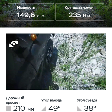
Мощность
Крутящий момент
149,6
235
л. с.
Н.м.
Дорожный
Угол въезда
Угол съезда
просвет
210
49°
38°
мм